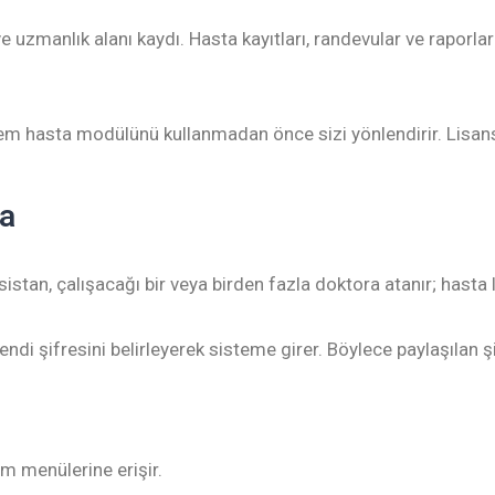
i ve uzmanlık alanı kaydı. Hasta kayıtları, randevular ve raporl
tem hasta modülünü kullanmadan önce sizi yönlendirir. Lisansın
ma
asistan, çalışacağı bir veya birden fazla doktora atanır; hasta 
ndi şifresini belirleyerek sisteme girer. Böylece paylaşılan şif
im menülerine erişir.